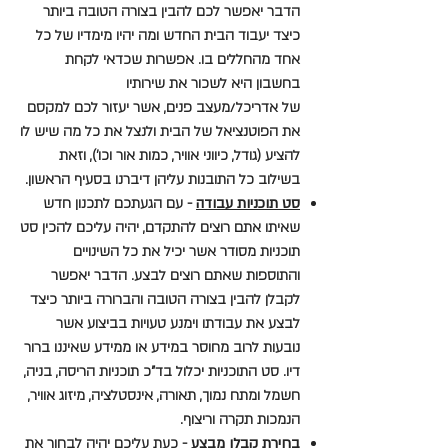
הדבר יאפשר לכם להבין בצורה הטובה ביותר
כיצד יעבוד הבית החדש ומה יהיו מימדיו של כל
אחד מהחללים בו. אפשרות שכדאי לקחת
בחשבון היא לשכור את שירותיו
של
אדריכל/מעצב פנים, אשר יעזור לכם למקסם
את הפוטנציאל של הבית ולנצל את כל מה שיש לו
להציע (גודל, כיווני אוויר, כמות אור וכו'), וזאת
בשילוב כל התובנות עליהן דיברנו בסעיף הראשון.
סט תוכניות עבודה
- עם הגעתכם לתכנון חדש
שאיתו אתם רוצים להתקדם, יהיה עליכם להכין סט
תוכניות מסודר אשר יכיל את כל השינויים
והתוספות שאתם רוצים לבצע. הדבר יאפשר
לקבלן להבין בצורה הטובה והברורה ביותר כיצד
לבצע את עבודתו וימנע טעויות בביצוע אשר
נובעות לרוב מחוסר במידע או ממידע שאיננו ברור
דיו. סט התוכניות יכלול בד"כ תוכניות הריסה, בניה,
חשמל ומתח נמוך, תאורה, אינסטלציה, מיזוג אוויר,
הנמכות תקרה וריצוף.
בחירת קבלן מבצע
- כעת עליכם יהיה לבחור את