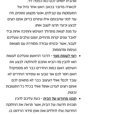
שהבית יתאים לכם כמו כפפה ליד.
לכאורה מדובר בכאב ראש אחד גדול של
התעסקות עם קבלנים, אנשי מקצוע נוספים, וזה
עוד לפני שהבנתם אילו שינויים בדיוק אתם רוצים
לבצע וכיצד תרצו לעצב אותו.
על מנת לצאת מתהליך השיפוץ וחתיכה אחת ובלי
לאבד שנים יקרות מהחיים, ישנם שלבים שעליכם
לעבור, אשר יבטיחו עבודה מסודרת עם תוצאות
נעימות ומהממות:
רצוי לעומת מצוי
-
הדבר הראשון שעליכם לעשות
הוא להבין מה הביא אתכם להחלטה לבצע את
השיפוץ. האם כמות החדרים כבר לא מספיקה?
האם חסר לכם אור טבעי או שסידור החדרים לא
עובד לכם? ואולי העיצוב כבר לא מתאים לכם
ואתם רוצים לעדכן אותו? ואולי בכלל כל התשובות
נכונות.
תכנון מחודש של הבית
- כעת עליכם להכין
תוכנית חדשה של הבית, אשר תראה את החלוקה
החדשה שלו לחללים ואת אופן סידור הריהוט בו.