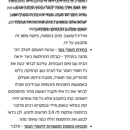
המעורבים בפרויקט ולוודא שהעבודות מתבצעות
אך מצד אחד יעזור לקבלן
לתת לכם הצעת
לפי התוכניות, שהכל ברור ושאין תקלות או שאלות
מחיר
יותר מדויקת, ומצד שני
כך תוכלו לדעת
שלא מקבלות מענה. במידה וקרתה טעות, חשוב
לעלות עליה בזמן על מנת לאפשר תיקון מהיר
שכשאתם משווים בין הצעות המחיר
שקיבלתם,
ופשוט שלה ככל הניתן. במידה וישנו
אתם משווים תפוחים לתפוחים.
אדריכל/מעצב פנים בתמונה, פיקוח מסוג זה
מתבצע על ידו.
בחירת חומרי גמר
- עכשיו הגעתם לשלב הכי
מהנה בתהליך - קבלת ההחלטות כיצד ייראה
הבית עם סיום העבודות. עליכם לבחור כעת את
כל חומרי הגמר של הבית כגון: קרמיקה, כלים
סניטריים, גופי תאורה, מטבח וריהוט משלים.
באמצעות התוכניות והכמויות שבידיכם תוכלו
לבחור את כל אלו ולקבל הצעות מחיר מהספקים
השונים. קחו בחשבון שלא כל מה שתרצו יהיה
זמין במלאי באופן מיידי ובמקרים רבים מדובר
בהזמנה שלקוח לה 2-3 חודשים להגיע. לכן כדאי
לבצע את ההזמנות הללו כמה שיותר מהר.
תוכניות נוספות הקשורות לחומרי הגמר
- מלבד