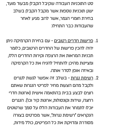
סט התוכניות העבודה שקיבל הקבלן מבעוד מועד,
ישנן תוכניות נוספות אשר מקבל הקבלן בשלב
בחירת חומרי הגמר, אשר לרוב מגיע לאחר
שהעבודות כבר התחילו:
פרישות חדרים רטובים
- עם בחירת הקרמיקה ניתן
יהיה להכין פרישות של החדרים הרטובים, כלומר
תכניות המראות את הרצפה וקירות החדרים הללו,
ומציינות מהיכן להתחיל להניח את כל הקרמיקה
ובאיזה אופן לסדר אותה.
רשימת נגרות
- בשלב זה אפשר לגשת לנגרים
ולקבל מהם הצעות מחיר לפריטי הנגרות שאתם
רוצים לבצע בבית בהתאמה אישית (ארונות חדרי
רחצה, שידות וקונסולות, ארונות קיר וכו'). הנגרים
יוכלו לתמחר את העבודות הללו על סמך שרטוטים
הנקראים "רשימת נגרות", אשר מפרטים בצורה
מסודרת ומדויקת את כל הפריטים, כולל מידות,
חומרים ועבודות מיוחדות כמו חיתוכים וחירוצים
למיניהם ושילוב של מספר חומרים יחד. גם מטבח