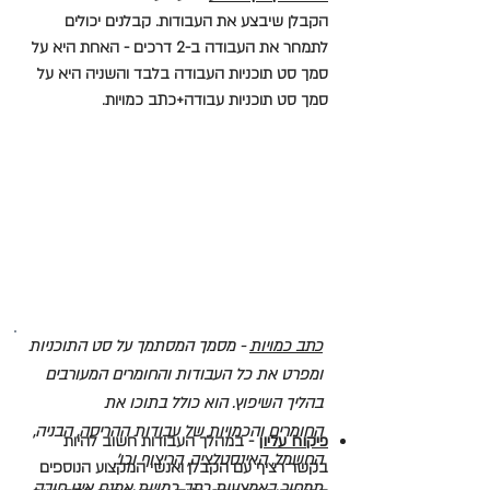
הקבלן שיבצע את העבודות. קבלנים יכולים
לתמחר את העבודה ב-2 דרכים - האחת היא על
סמך סט תוכניות העבודה בלבד והשניה היא על
סמך סט תוכניות עבודה+כתב כמויות.
כתב כמויות
- מסמך המסתמך על סט התוכניות
ומפרט את כל העבודות והחומרים המעורבים
בהליך השיפוץ. הוא כולל בתוכו את
החומרים
והכמויות של עבודות ההריסה, הבניה,
פיקוח עליון
- במהלך העבודות חשוב להיות
החשמל, האינסטלציה, הריצוף וכו'.
בקשר רציף עם הקבלן ואנשי המקצוע הנוספים
תמחור באמצעות כתב כמויות אמנם אינו חובה,